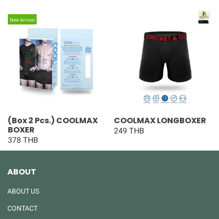
New Arrival
(Box 2 Pcs.) COOLMAX
COOLMAX LONGBOXER
BOXER
249 THB
378 THB
ABOUT
ABOUT US
CONTACT