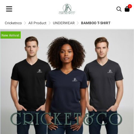
0
Cricketnco
All Product
UNDERWEAR
BAMBOO T-SHIRT
New Arrival