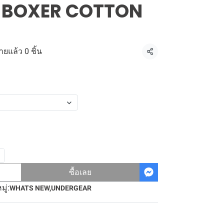
น) BOXER COTTON
ายแล้ว 0 ชิ้น
แชร์
ซื้อเลย
ู่:
WHATS NEW
,
UNDERGEAR