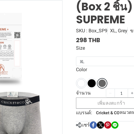
(Box 2 ชิ้
SUPREME
SKU : Box_SP9
XL, Grey
ข
298 THB
Size
XL
Color
จำนวน
เพิ่มลงตะกร้า
หมวดหม
แบรนด์:
Cricket & CO
แชร์