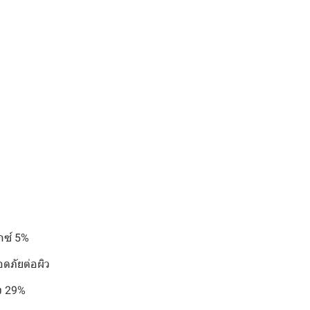
กซ์ 5%
อดภัยต่อผิว
ึง 29%