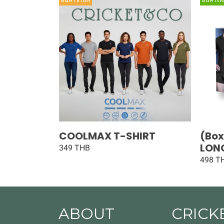
COOLMAX T-SHIRT
(Box
LON
349 THB
498 T
ABOUT
CRICK