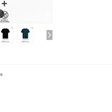
m
ชาย