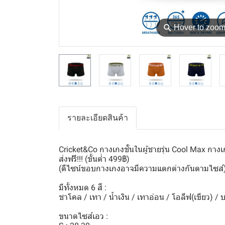
⚲
Hover to zoo
รายละเอียดสินค้า
Cricket&Co กางเกงชั้นในผู้ชายรุ่น Cool Max กาง
ส่งฟรี!!! (ขั้นต่ำ 499฿)
(ดีไซน์ขอบกางเกงอาจมีความแตกต่างกันตามไซส์
มีทั้งหมด 6 สี :
ชาโคล / เทา / น้ำเงิน / เทาอ่อน / โอลีฟ(เขียว) / บ
ขนาดไซส์เอว :