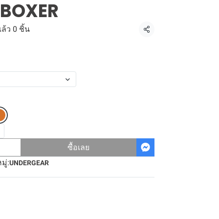
BOXER
้ว 0 ชิ้น
แชร์
ซื้อเลย
ู่:
UNDERGEAR