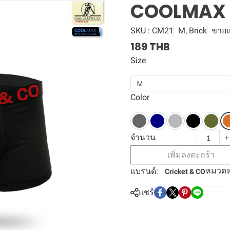
COOLMAX 
SKU : CM21
M, Brick
ขายแล
189 THB
Size
M
Color
จำนวน
เพิ่มลงตะกร้า
หมวดหม
แบรนด์:
Cricket & CO
แชร์