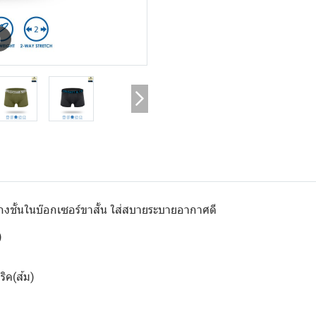
m
เกงชั้นในบ๊อกเซอร์ขาสั้น ใส่สบายระบายอากาศดี
)
ริค(ส้ม)