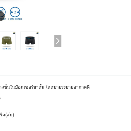
m
เกงชั้นในบ๊อกเซอร์ขาสั้น ใส่สบายระบายอากาศดี
)
ริค(ส้ม)