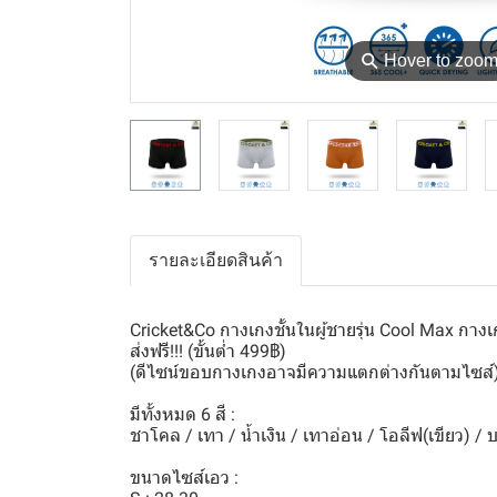
⚲
Hover to zoo
รายละเอียดสินค้า
Cricket&Co กางเกงชั้นในผู้ชายรุ่น Cool Max กาง
ส่งฟรี!!! (ขั้นต่ำ 499฿)
(ดีไซน์ขอบกางเกงอาจมีความแตกต่างกันตามไซส์
มีทั้งหมด 6 สี :
ชาโคล / เทา / น้ำเงิน / เทาอ่อน / โอลีฟ(เขียว) / บ
ขนาดไซส์เอว :