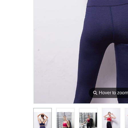
⚲
Hover to zoo