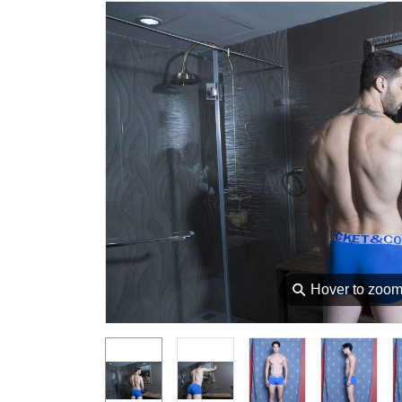
⚲
Hover to zoo