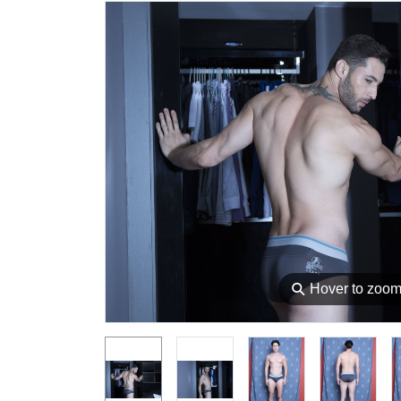
⚲
Hover to zoo