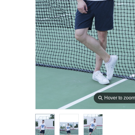
⚲
Hover to zoo