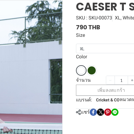
CAESER T 
SKU : SKU-00073
XL, Whit
790 THB
Size
XL
Color
จำนวน
เพิ่มลงตะกร้า
หมวดหม
แบรนด์:
Cricket & CO
แชร์