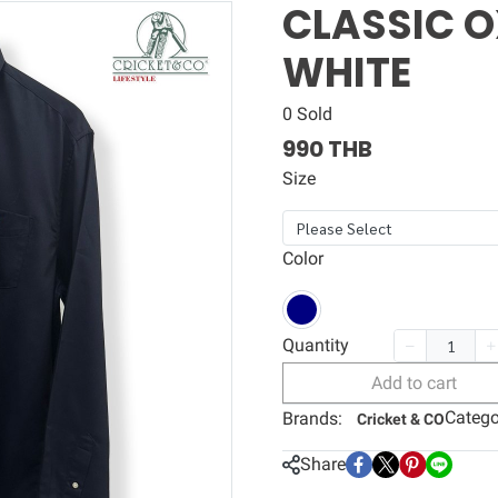
CLASSIC O
WHITE
0 Sold
990 THB
Size
Please Select
Color
Quantity
Add to cart
Catego
Brands:
Cricket & CO
Share