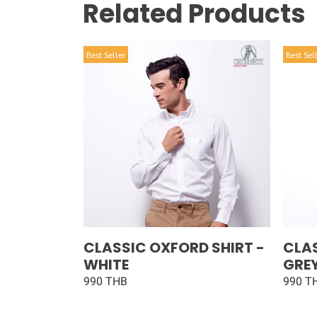
Related Products
Best Seller
Best Sel
CLASSIC OXFORD SHIRT -
CLAS
WHITE
GRE
990 THB
990 T