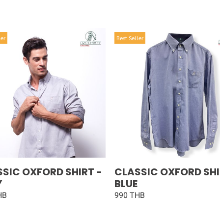
ler
Best Seller
SIC OXFORD SHIRT -
CLASSIC OXFORD SHI
Y
BLUE
HB
990 THB